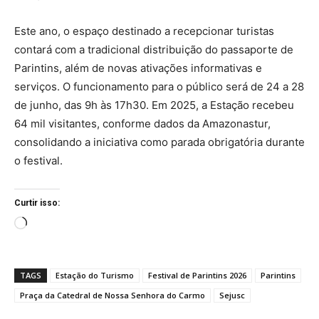
Este ano, o espaço destinado a recepcionar turistas
contará com a tradicional distribuição do passaporte de
Parintins, além de novas ativações informativas e
serviços. O funcionamento para o público será de 24 a 28
de junho, das 9h às 17h30. Em 2025, a Estação recebeu
64 mil visitantes, conforme dados da Amazonastur,
consolidando a iniciativa como parada obrigatória durante
o festival.
Curtir isso:
C
a
r
TAGS
Estação do Turismo
Festival de Parintins 2026
Parintins
r
Praça da Catedral de Nossa Senhora do Carmo
Sejusc
e
g