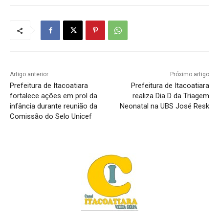
a
n
d
o
.
.
Artigo anterior
Próximo artigo
Prefeitura de Itacoatiara
Prefeitura de Itacoatiara
.
fortalece ações em prol da
realiza Dia D da Triagem
infância durante reunião da
Neonatal na UBS José Resk
Comissão do Selo Unicef