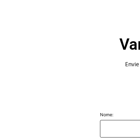
Va
Envie
Nome: