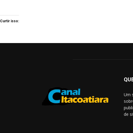
Curtir isso:
QU
Um s
sobr
publ
de s