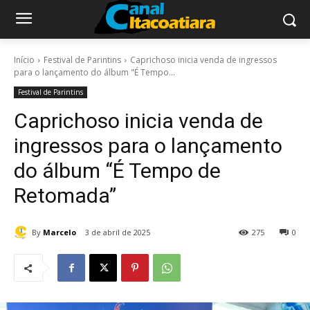
Início
Festival de Parintins
Caprichoso inicia venda de ingressos
para o lançamento do álbum "É Tempo...
Festival de Parintins
Caprichoso inicia venda de
ingressos para o lançamento
do álbum “É Tempo de
Retomada”
By
Marcelo
3 de abril de 2025
275
0