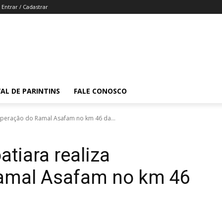
Entrar / Cadastrar
VAL DE PARINTINS
FALE CONOSCO
ecuperação do Ramal Asafam no km 46 da...
atiara realiza
amal Asafam no km 46