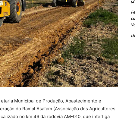
(2
Fe
cu
Ve
U
cretaria Municipal de Produção, Abastecimento e
cuperação do Ramal Asafam (Associação dos Agricultores
ocalizado no km 46 da rodovia AM-010, que interliga