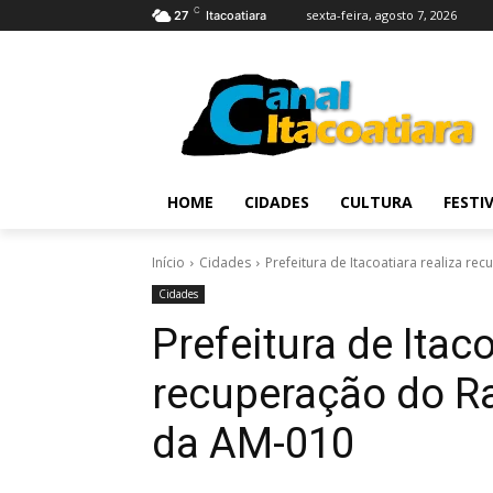
C
sexta-feira, agosto 7, 2026
27
Itacoatiara
HOME
CIDADES
CULTURA
FESTI
Início
Cidades
Prefeitura de Itacoatiara realiza r
Cidades
Prefeitura de Itaco
recuperação do R
da AM-010