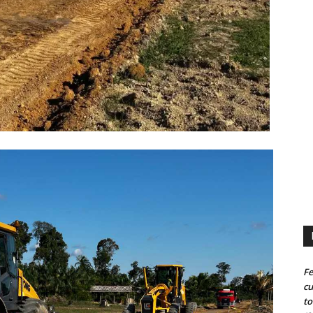
Fe
cu
to