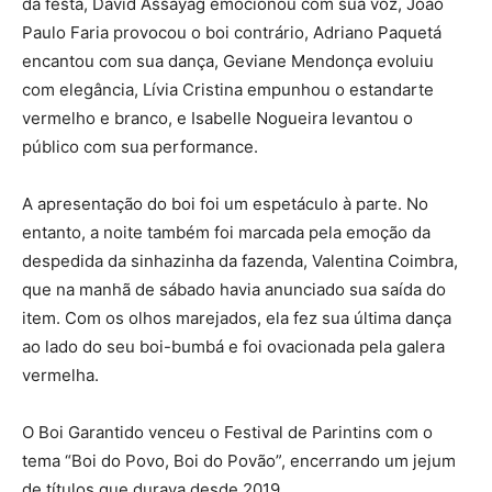
da festa, David Assayag emocionou com sua voz, João
Paulo Faria provocou o boi contrário, Adriano Paquetá
encantou com sua dança, Geviane Mendonça evoluiu
com elegância, Lívia Cristina empunhou o estandarte
vermelho e branco, e Isabelle Nogueira levantou o
público com sua performance.
A apresentação do boi foi um espetáculo à parte. No
entanto, a noite também foi marcada pela emoção da
despedida da sinhazinha da fazenda, Valentina Coimbra,
que na manhã de sábado havia anunciado sua saída do
item. Com os olhos marejados, ela fez sua última dança
ao lado do seu boi-bumbá e foi ovacionada pela galera
vermelha.
O Boi Garantido venceu o Festival de Parintins com o
tema “Boi do Povo, Boi do Povão”, encerrando um jejum
de títulos que durava desde 2019.