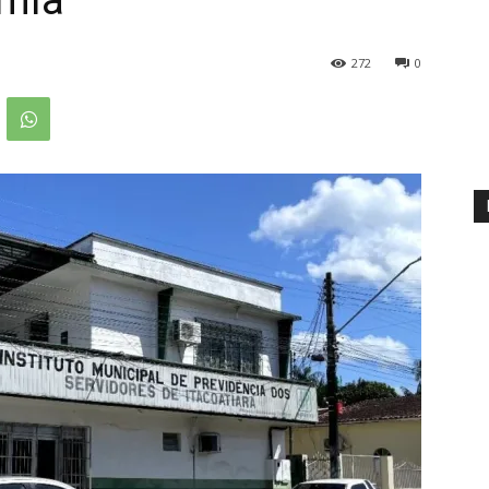
omia
272
0