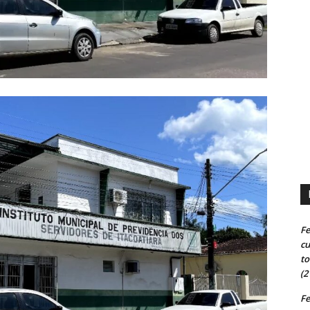
Fe
cu
to
(2
Fe