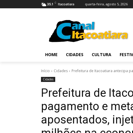
C
quarta-feira, agosto 5, 2026
35.1
Itacoatiara
HOME
CIDADES
CULTURA
FESTI
Início
Cidades
Prefeitura de Itacoatiara antecipa 
Cidades
Prefeitura de Itac
pagamento e meta
aposentados, inje