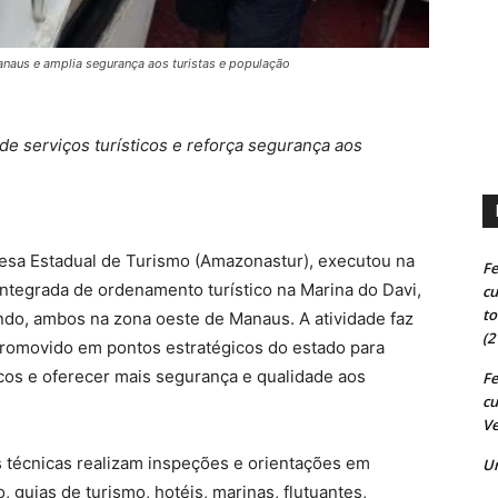
anaus e amplia segurança aos turistas e população
 de serviços turísticos e reforça segurança aos
sa Estadual de Turismo (Amazonastur), executou na
Fe
integrada de ordenamento turístico na Marina do Davi,
cu
to
ndo, ambos na zona oeste de Manaus. A atividade faz
(2
 promovido em pontos estratégicos do estado para
ticos e oferecer mais segurança e qualidade aos
Fe
cu
Ve
 técnicas realizam inspeções e orientações em
U
 guias de turismo, hotéis, marinas, flutuantes,