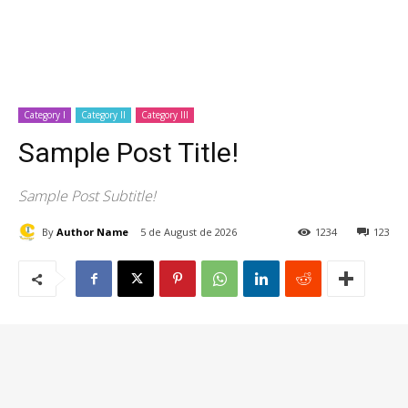
Category I
Category II
Category III
Sample Post Title!
Sample Post Subtitle!
By
Author Name
5 de August de 2026
1234
123