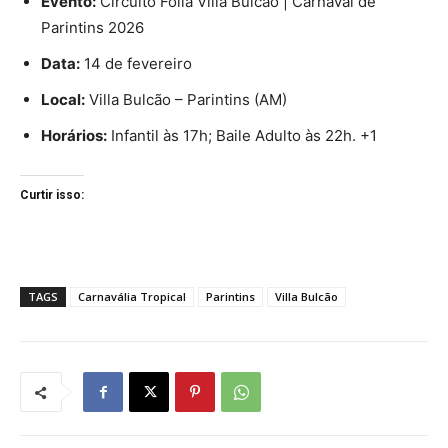
Evento:
Circuito Folia Villa Bulcão | Carnaval de
Parintins 2026
Data:
14 de fevereiro
Local:
Villa Bulcão – Parintins (AM)
Horários:
Infantil às 17h; Baile Adulto às 22h. +1
Curtir isso:
TAGS
Carnavália Tropical
Parintins
Villa Bulcão