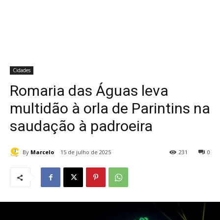
Cidades
Romaria das Águas leva
multidão à orla de Parintins na
saudação à padroeira
By
Marcelo
15 de julho de 2025
231
0