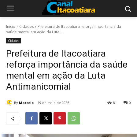
Início
Cidades
Prefeitura de Itacoatiara reforça importância da
saúde mental em ação da Luta...
Cidades
Prefeitura de Itacoatiara
reforça importância da saúde
mental em ação da Luta
Antimanicomial
By
Marcelo
19 de maio de 2026
81
0