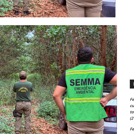
Fe
cu
to
(2
Fe