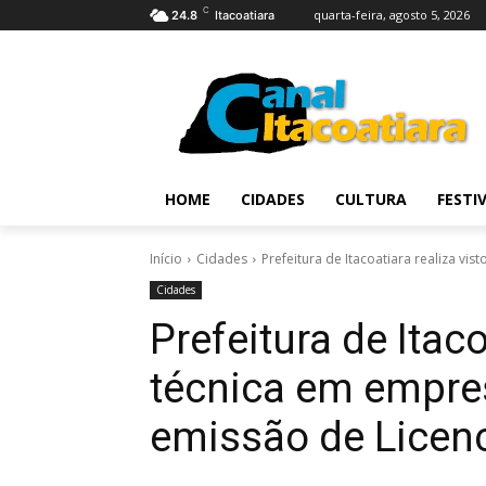
C
quarta-feira, agosto 5, 2026
24.8
Itacoatiara
HOME
CIDADES
CULTURA
FESTI
Início
Cidades
Prefeitura de Itacoatiara realiza vi
Cidades
Prefeitura de Itaco
técnica em empre
emissão de Licen