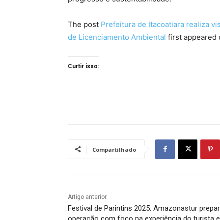
The post
Prefeitura de Itacoatiara realiza 
de Licenciamento Ambiental
first appeared
Curtir isso:
Compartilhado
Artigo anterior
Festival de Parintins 2025: Amazonastur prepa
operação com foco na experiência do turista e