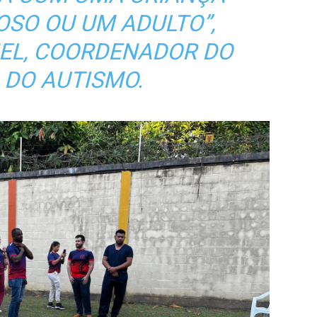
DOSO OU UM ADULTO”,
EL, COORDENADOR DO
 DO AUTISMO.