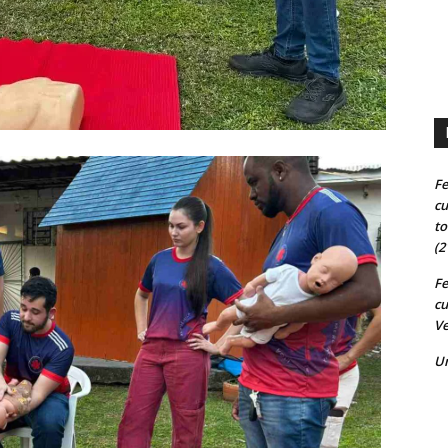
Fe
cu
to
(2
Fe
cu
Ve
U