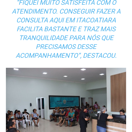
“FIQUEI MUITO SATISFEITA COM O
ATENDIMENTO. CONSEGUIR FAZER A
CONSULTA AQUI EM ITACOATIARA
FACILITA BASTANTE E TRAZ MAIS
TRANQUILIDADE PARA NÓS QUE
PRECISAMOS DESSE
ACOMPANHAMENTO”, DESTACOU.