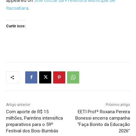
appeared on
Site Oficial da Prefeitura Municipal de
Itacoatiara
.
Curtir isso:
Artigo anterior
Próximo artigo
Com aporte de R$ 15
EETI Profª Roxana Pereira
milhões, Parintins intensifica
Bonessi encerra campanha
preparativos para o 59º
“Faça Bonito da Educação
Festival dos Bois-Bumbás
2026”