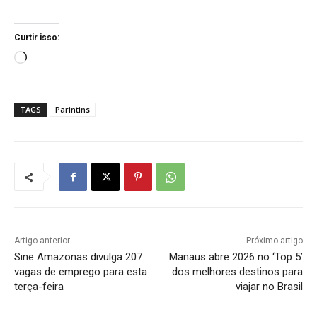
Curtir isso:
C
a
r
TAGS
Parintins
r
e
g
a
n
d
o
Artigo anterior
Próximo artigo
.
Sine Amazonas divulga 207
Manaus abre 2026 no ‘Top 5’
.
vagas de emprego para esta
dos melhores destinos para
.
terça-feira
viajar no Brasil