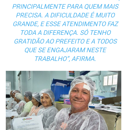
PRINCIPALMENTE PARA QUEM MAIS
PRECISA. A DIFICULDADE É MUITO
GRANDE, E ESSE ATENDIMENTO FAZ
TODA A DIFERENÇA. SÓ TENHO
GRATIDÃO AO PREFEITO E A TODOS
QUE SE ENGAJARAM NESTE
TRABALHO”, AFIRMA.