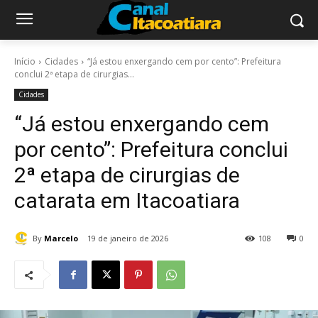
Início
Cidades
“Já estou enxergando cem por cento”: Prefeitura
conclui 2ª etapa de cirurgias...
Cidades
“Já estou enxergando cem
por cento”: Prefeitura conclui
2ª etapa de cirurgias de
catarata em Itacoatiara
By
Marcelo
19 de janeiro de 2026
108
0