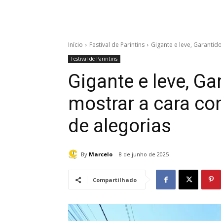
Início
Festival de Parintins
Gigante e leve, Garanti
Festival de Parintins
Gigante e leve, G
mostrar a cara c
de alegorias
By
Marcelo
8 de junho de 2025
Compartilhado