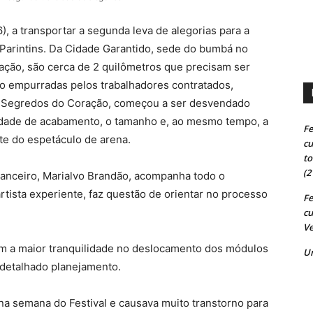
), a transportar a segunda leva de alegorias para a
arintins. Da Cidade Garantido, sede do bumbá no
ração, são cerca de 2 quilômetros que precisam ser
do empurradas pelos trabalhadores contratados,
, Segredos do Coração, começou a ser desvendado
lidade de acabamento, o tamanho e, ao mesmo tempo, a
Fe
te do espetáculo de arena.
cu
to
(2
inanceiro, Marialvo Brandão, acompanha todo o
rtista experiente, faz questão de orientar no processo
Fe
cu
Ve
om a maior tranquilidade no deslocamento dos módulos
U
 detalhado planejamento.
na semana do Festival e causava muito transtorno para