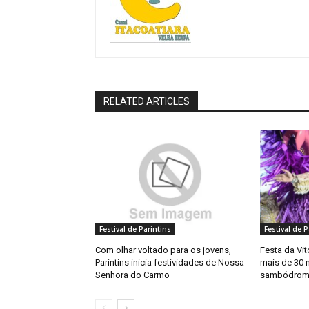
RELATED ARTICLES
Festival de Parintins
Festival de P
Com olhar voltado para os jovens,
Festa da Vit
Parintins inicia festividades de Nossa
mais de 30 
Senhora do Carmo
sambódrom