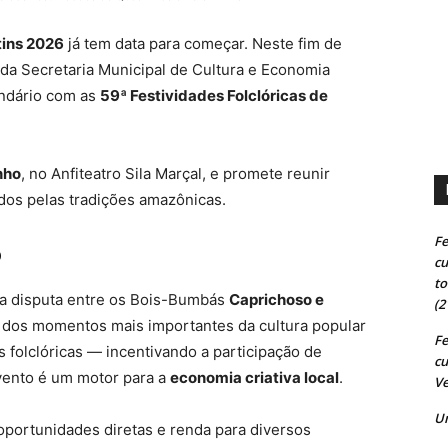
tins 2026
já tem data para começar. Neste fim de
 da Secretaria Municipal de Cultura e Economia
lendário com as
59ª Festividades Folclóricas de
nho
, no Anfiteatro Sila Marçal, e promete reunir
ados pelas tradições amazônicas.
Fe
o
cu
to
ica disputa entre os Bois-Bumbás
Caprichoso e
(2
m dos momentos mais importantes da cultura popular
Fe
s folclóricas — incentivando a participação de
cu
vento é um motor para a
economia criativa local
.
Ve
U
oportunidades diretas e renda para diversos