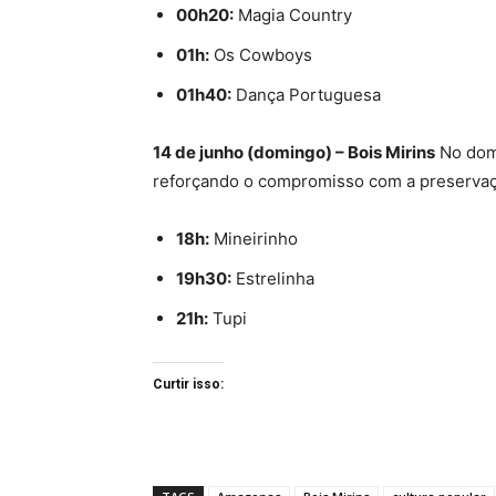
00h20:
Magia Country
01h:
Os Cowboys
01h40:
Dança Portuguesa
14 de junho (domingo) – Bois Mirins
No domi
reforçando o compromisso com a preservação
18h:
Mineirinho
19h30:
Estrelinha
21h:
Tupi
Curtir isso: