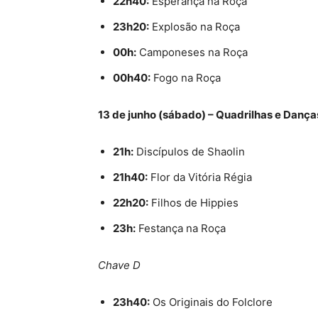
22h40:
Esperança na Roça
23h20:
Explosão na Roça
00h:
Camponeses na Roça
00h40:
Fogo na Roça
13 de junho (sábado) – Quadrilhas e Dança
21h:
Discípulos de Shaolin
21h40:
Flor da Vitória Régia
22h20:
Filhos de Hippies
23h:
Festança na Roça
Chave D
23h40:
Os Originais do Folclore