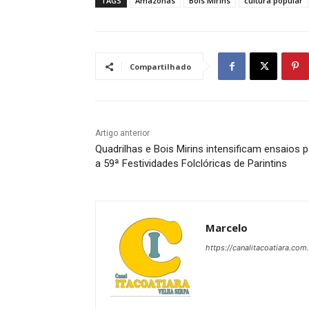
TAGS
Amazonas
Bois Mirins
cultura popular
Compartilhado
Artigo anterior
Quadrilhas e Bois Mirins intensificam ensaios 
a 59ª Festividades Folclóricas de Parintins
Marcelo
https://canalitacoatiara.com