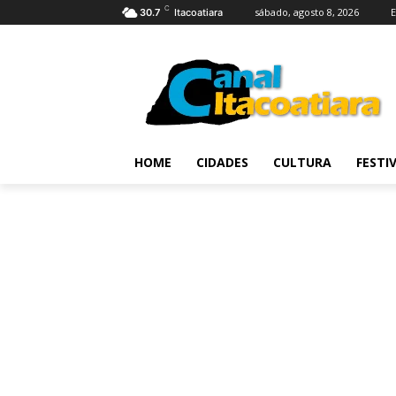
C
sábado, agosto 8, 2026
E
30.7
Itacoatiara
HOME
CIDADES
CULTURA
FESTI