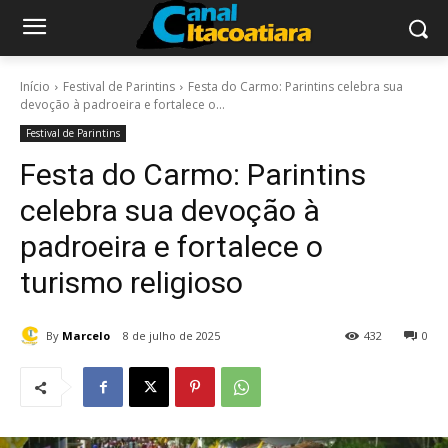
Início
Festival de Parintins
Festa do Carmo: Parintins celebra sua
devoção à padroeira e fortalece o...
Festival de Parintins
Festa do Carmo: Parintins
celebra sua devoção à
padroeira e fortalece o
turismo religioso
By
Marcelo
8 de julho de 2025
432
0