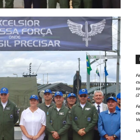
Fe
cu
to
(2
Fe
cu
Ve
U