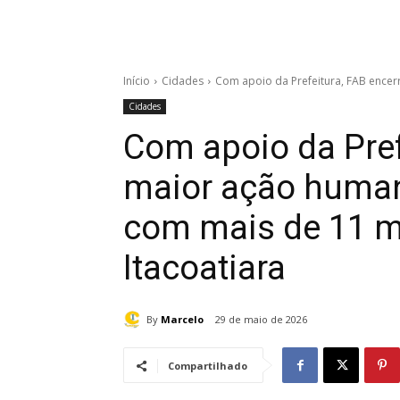
Início
Cidades
Com apoio da Prefeitura, FAB encer
Cidades
Com apoio da Pref
maior ação human
com mais de 11 m
Itacoatiara
By
Marcelo
29 de maio de 2026
Compartilhado