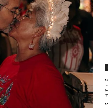
Fe
cu
to
(2
Fe