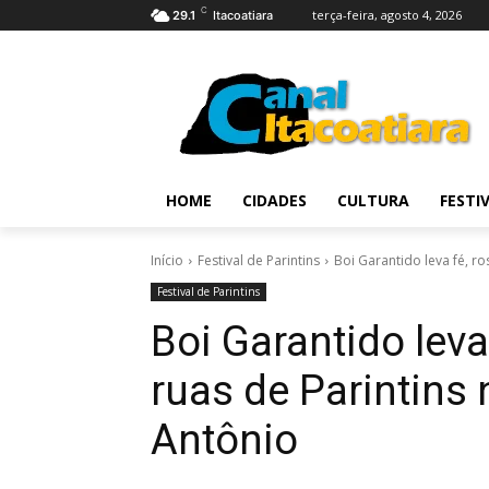
C
terça-feira, agosto 4, 2026
29.1
Itacoatiara
HOME
CIDADES
CULTURA
FESTI
Início
Festival de Parintins
Boi Garantido leva fé, ros
Festival de Parintins
Boi Garantido leva
ruas de Parintins
Antônio