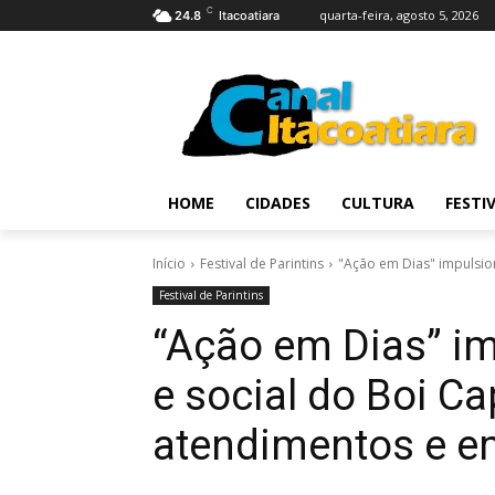
C
quarta-feira, agosto 5, 2026
24.8
Itacoatiara
HOME
CIDADES
CULTURA
FESTI
Início
Festival de Parintins
"Ação em Dias" impulsion
Festival de Parintins
“Ação em Dias” im
e social do Boi C
atendimentos e e