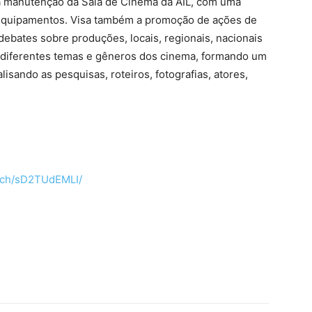
a manutenção da Sala de Cinema da AIL, com uma
 equipamentos. Visa também a promoção de ações de
debates sobre produções, locais, regionais, nacionais
 diferentes temas e gêneros dos cinema, formando um
alisando as pesquisas, roteiros, fotografias, atores,
atch/sD2TUdEMLI/