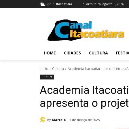
C
quarta-feira, agosto 5, 2026
35.1
Itacoatiara
HOME
CIDADES
CULTURA
FESTI
Início
Cultura
Academia Itacoatiarense de Letras (AI
Cultura
Academia Itacoati
apresenta o projet
By
Marcelo
7 de março de 2025