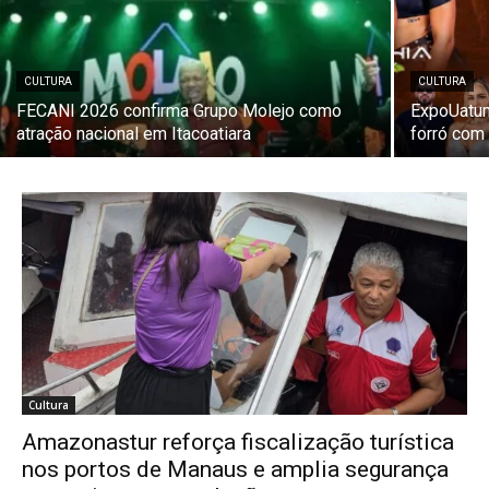
CULTURA
CULTURA
FECANI 2026 confirma Grupo Molejo como
ExpoUatum
atração nacional em Itacoatiara
forró com
Cultura
Amazonastur reforça fiscalização turística
nos portos de Manaus e amplia segurança