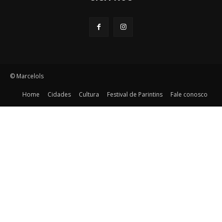
© Marcelols
Home
Cidades
Cultura
Festival de Parintins
Fale conosco