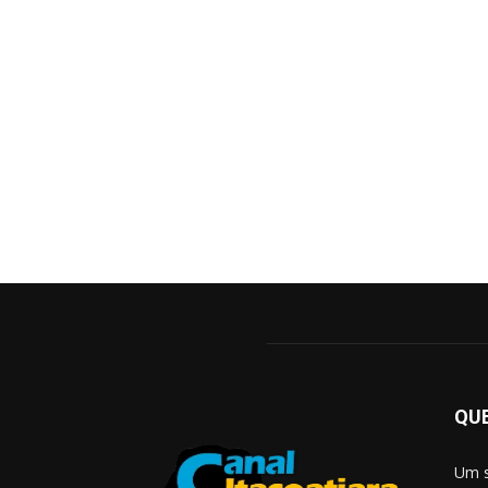
QU
Um s