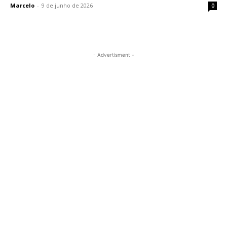
Marcelo
-
9 de junho de 2026
0
- Advertisment -