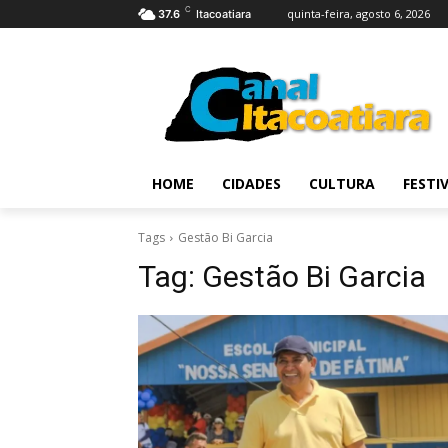
C
quinta-feira, agosto 6, 2026
37.6
Itacoatiara
HOME
CIDADES
CULTURA
FESTI
Tags
Gestão Bi Garcia
Tag:
Gestão Bi Garcia