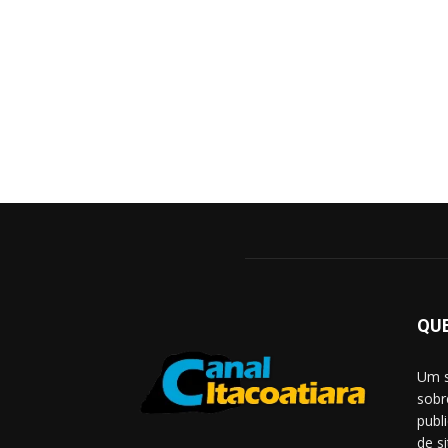
QU
Um s
sobr
publ
de s