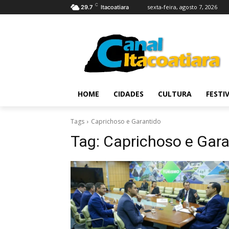
C
sexta-feira, agosto 7, 2026
29.7
Itacoatiara
HOME
CIDADES
CULTURA
FESTI
Tags
Caprichoso e Garantido
Tag:
Caprichoso e Gara