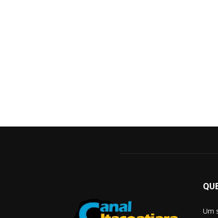
QU
Um s