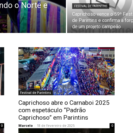
ando o Norte e
FESTIVAL DE PARINTINS
Caprichoso vence o 59º Fest
de Parintins e confirma a for
de um projeto campeão
Festival de Parintins
Caprichoso abre o Carnaboi 2025
com espetáculo “Padrão
Caprichoso” em Parintins
Marcelo
-
18 de fevereiro de 2025
0
0