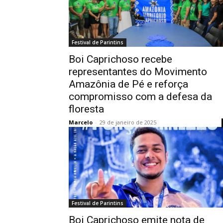
Festival de Parintins
Boi Caprichoso recebe
representantes do Movimento
Amazônia de Pé e reforça
compromisso com a defesa da
floresta
Marcelo
-
29 de janeiro de 2025
Festival de Parintins
Boi Caprichoso emite nota de