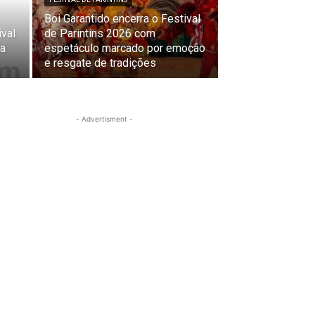
Boi Garantido encerra o Festival
ival
de Parintins 2026 com
ça
espetáculo marcado por emoção
e resgate de tradições
- Advertisment -