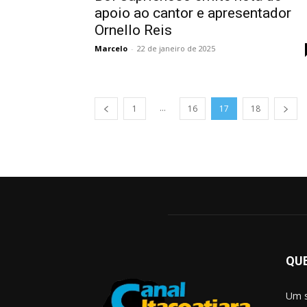
apoio ao cantor e apresentador
Ornello Reis
Marcelo
-
22 de janeiro de 2025
...
1
16
17
18
QU
Um s