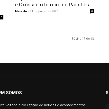
e Oxóssi em terreiro de Parintins
Marcelo
-
21 de janeiro de 2025
0
0
Página 17 de 18
EM SOMOS
S
ite voltado a divulgação de notícias e acontecimentos