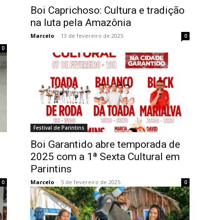
Boi Caprichoso: Cultura e tradição
na luta pela Amazônia
Marcelo
-
13 de fevereiro de 2025
0
0
Festival de Parintins
Boi Garantido abre temporada de
2025 com a 1ª Sexta Cultural em
Parintins
Marcelo
-
5 de fevereiro de 2025
0
0