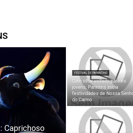
NS
FESTIVAL DE PARINTINS
Com olhar voltado para os
jovens, Parintins inicia
festividades de Nossa Senh
do Carmo
e: Caprichoso