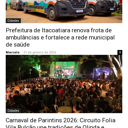
Cidades
Prefeitura de Itacoatiara renova frota de
ambulâncias e fortalece a rede municipal
de saúde
Marcelo
-
31 de janeiro de 2026
0
Cidades
Carnaval de Parintins 2026: Circuito Folia
Vila Bulcão une tradições de Olinda e