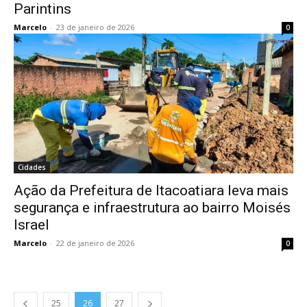
Parintins
Marcelo
-
23 de janeiro de 2026
0
Cidades
Ação da Prefeitura de Itacoatiara leva mais
segurança e infraestrutura ao bairro Moisés
Israel
Marcelo
-
22 de janeiro de 2026
0
25
26
27