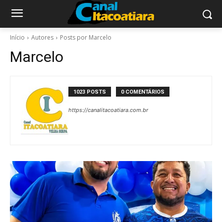
Início
Autores
Posts por Marcelo
Marcelo
1023 POSTS
0 COMENTÁRIOS
https://canalitacoatiara.com.br